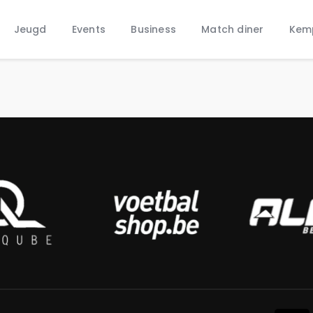
Home
Jeugd
Events
Business
Match diner
Kem
Nieuws
Jeugd