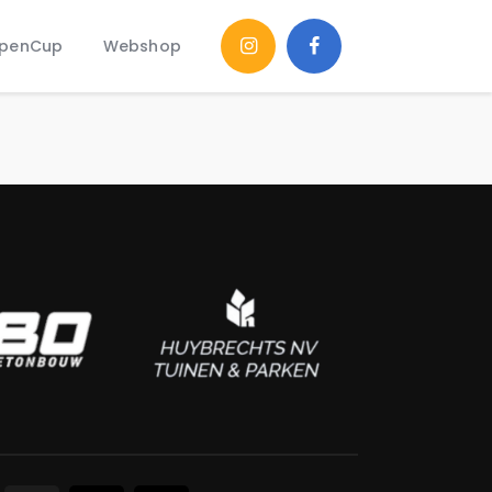
penCup
Webshop