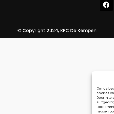
© Copyright 2024, KFC De Kempen
Om de best
cookies om
Door in te
surfgedrag
toestemmin
hebben op