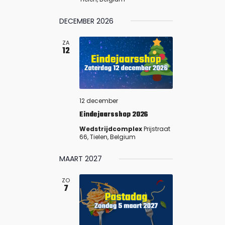
v
i
DECEMBER 2026
g
ZA
a
12
t
i
o
n
12 december
Eindejaarsshop 2026
Wedstrijdcomplex
Prijstraat
66, Tielen, Belgium
MAART 2027
ZO
7