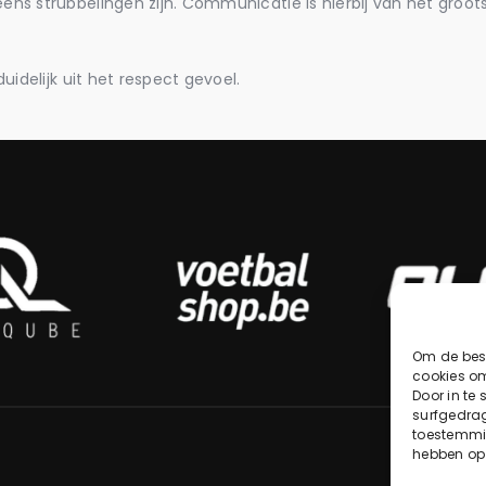
eens strubbelingen zijn. Communicatie is hierbij van het groot
duidelijk uit het respect gevoel.
Om de best
cookies om
Door in te
surfgedrag
toestemmin
hebben op