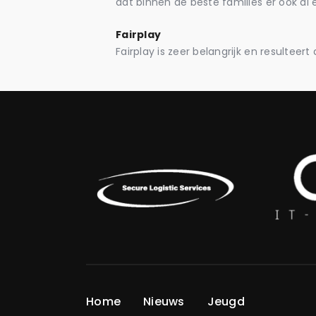
dat binnen de beste families er ook al 
Fairplay
Fairplay is zeer belangrijk en resulteert 
Home
Nieuws
Jeugd