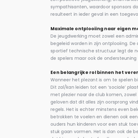
sympathisanten, waardoor sponsors door
resulteert in ieder geval in een toege
Maximale ontplooiing naar eigen m
De jeugdwerking moet zowel een admini
begeleid worden in zijn ontplooiing. D
sportief technische structuur legt de n
de spelers maar ook de ondersteuning v
Een belangrijke rol binnen het vere
Wanneer het plezant is om te spelen bi
Dit zal/kan leiden tot een ‘sociale’ pla
met plezier naar de club komen, zowel v
geloven dat dit alles zijn oorsprong vi
regels. Het is echter minstens even bel
betrokken te voelen en dienen ook een
ouders hun kinderen voor een stuk toe
stuk gaan vormen. Het is dan ook de be