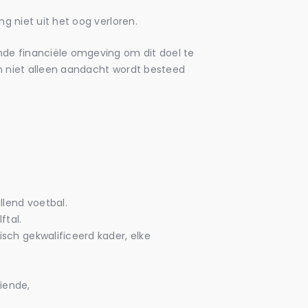
ng niet uit het oog verloren.
nde financiële omgeving om dit doel te
in niet alleen aandacht wordt besteed
llend voetbal.
ftal.
sch gekwalificeerd kader, elke
iende,