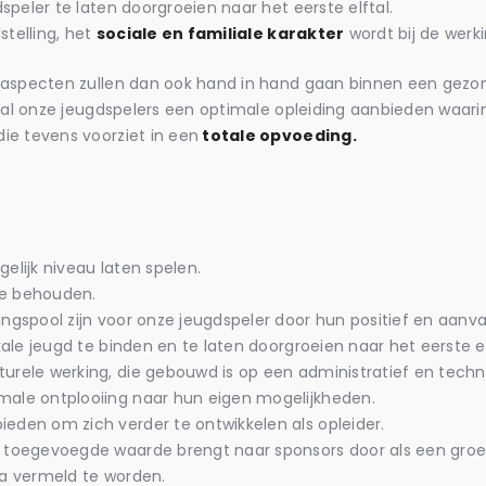
peler te laten doorgroeien naar het eerste elftal.
stelling, het
sociale en familiale karakter
wordt bij de werki
 aspecten zullen dan ook hand in hand gaan binnen een gezo
k al onze jeugdspelers een optimale opleiding aanbieden waar
ie tevens voorziet in een
totale opvoeding.
elijk niveau laten spelen.
 te behouden.
ngspool zijn voor onze jeugdspeler door hun positief en aanva
kale jeugd te binden en te laten doorgroeien naar het eerste el
urele werking, die gebouwd is op een administratief en techni
male ontplooiing naar hun eigen mogelijkheden.
eden om zich verder te ontwikkelen als opleider.
n toegevoegde waarde brengt naar sponsors door als een groe
ia vermeld te worden.