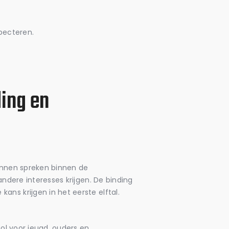
pecteren.
ding en
kunnen spreken binnen de
ndere interesses krijgen. De binding
ns krijgen in het eerste elftal.
ool voor jeugd, ouders en