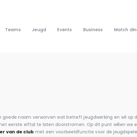
Home
Nieuws
Club
Teams
Jeugd
Events
Business
Match din
Teams
Jeugd
Events
Business
Match diner
KempenCup
Webshop
n goede naam verworven wat betreft jeugdwerking en wil op 
het eerste elftal te laten doorstromen. Op dit punt willen we e
r van de club
met een voorbeeldfunctie voor de jeugdspele