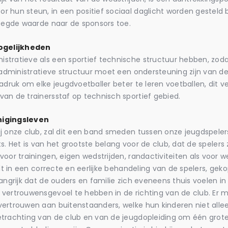
 hun steun, in een positief sociaal daglicht worden gesteld 
voegde waarde naar de sponsors toe.
ogelijkheden
stratieve als een sportief technische structuur hebben, zod
e administratieve structuur moet een ondersteuning zijn van d
adruk om elke jeugdvoetballer beter te leren voetballen, dit v
an de trainersstaf op technisch sportief gebied.
nigingsleven
j onze club, zal dit een band smeden tussen onze jeugdspeler
ats. Het is van het grootste belang voor de club, dat de speler
oor trainingen, eigen wedstrijden, randactiviteiten als voor we
ndt in een correcte en eerlijke behandeling van de spelers, gek
angrijk dat de ouders en familie zich eveneens thuis voelen in
 vertrouwensgevoel te hebben in de richting van de club. Er 
vertrouwen aan buitenstaanders, welke hun kinderen niet all
trachting van de club en van de jeugdopleiding om één grote 