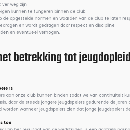
ver weg zijn.
eigen kunnen te fungeren binnen de club.
b de opgestelde normen en waarden van de club te laten res
gedragen en wordt gedragen door respect en discipline.
uden en eventueel verhogen.
met betrekking tot jeugdoplei
pelers
elers aan onze club kunnen binden zodat we van continuïteit 
asis, daar de steeds jongere jeugdspelers gedurende de jaren a
orden wanneer jeugdspelers zien dat jonge jeugdspelers de ka
s toe
jk van het resultaat van de wedstrijden, is een aantrekkingsp