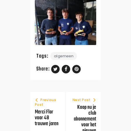
Tags:
algemeen
Share:
Previous
Next Post
Post
Koop nu je
Merci Flor
club
voor 48
abonnement
trouwe jaren
voor het
nieuwe