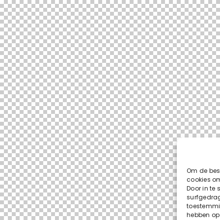
Om de best
cookies om
Door in te
surfgedrag
toestemmin
hebben op