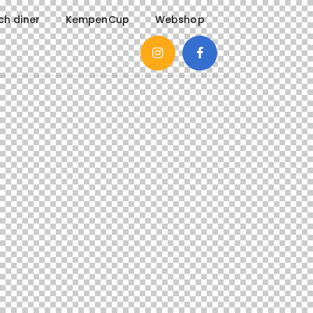
ch diner
KempenCup
Webshop