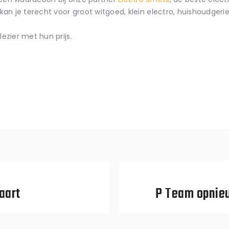
an je terecht voor groot witgoed, klein electro, huishoudgerie
ezier met hun prijs.
aart
P Team opnie