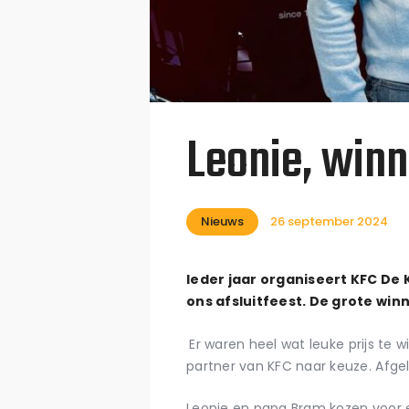
Leonie, win
Nieuws
26 september 2024
Ieder jaar organiseert KFC De
ons afsluitfeest. De grote winn
Er waren heel wat leuke prijs te
partner van KFC naar keuze. Afg
Leonie en papa Bram kozen voor 