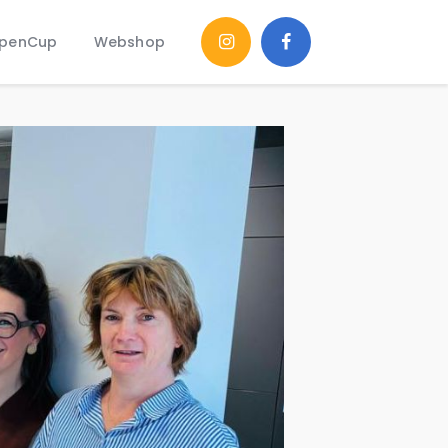
penCup
Webshop