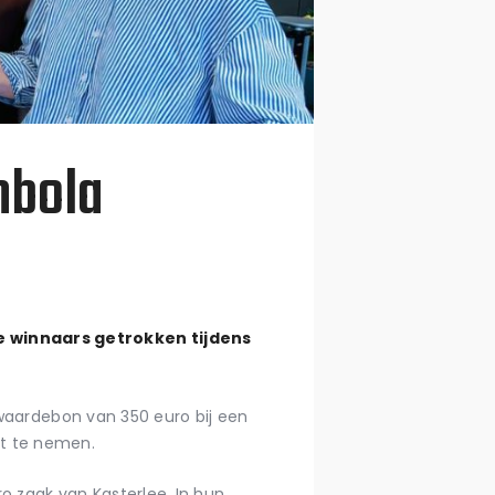
mbola
e winnaars getrokken tijdens
 waardebon van 350 euro bij een
st te nemen.
ro zaak van Kasterlee. In hun