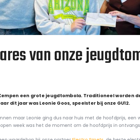
nares van onze jeugdto
 Kempen een grote jeugdtombola. Traditioneel worden d
aar dit jaar was Leonie Goos, speelster bij onze GU12.
 winnen maar Leonie ging dus naar huis met de hoofdprijs, een
elopen week was het de moment om de hoofdprijs in ontvang
een waardebon bij onze partner
Electro Smets
, de beste elect