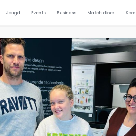
Home
Jeugd
Events
Business
Match diner
Kem
Nieuws
Jeugd