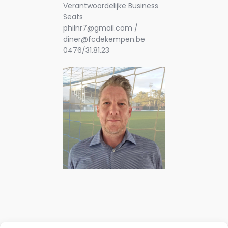
Verantwoordelijke Business
Seats
philnr7@gmail.com /
diner@fcdekempen.be
0476/31.81.23