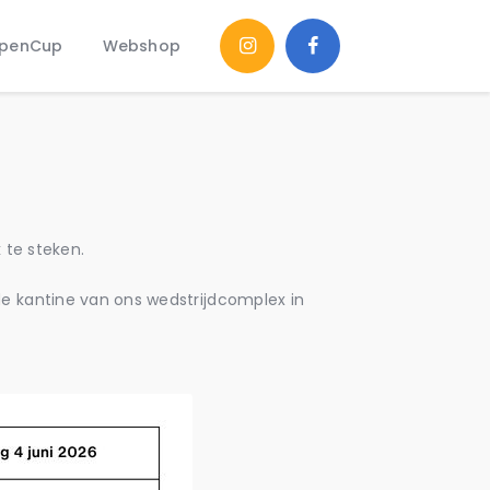
penCup
Webshop
k te steken.
de kantine van ons wedstrijdcomplex in