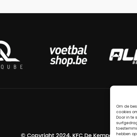
Om de best
cookies om
Door in te
surfgedrag
toestemmin
hebben op
© Copyright 2024, KFC De Kempen