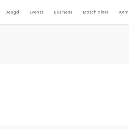
Home
Jeugd
Events
Business
Match diner
Kem
Nieuws
Jeugd