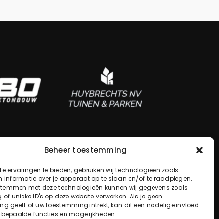
Beheer toestemming
e ervaringen te bieden, gebruiken wij technologieën zoals
 informatie over je apparaat op te slaan en/of te raadplegen.
 stemmen met deze technologieën kunnen wij gegevens zoals
 of unieke ID's op deze website verwerken. Als je geen
g geeft of uw toestemming intrekt, kan dit een nadelige invloed
 bepaalde functies en mogelijkheden.