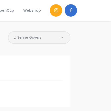
penCup
Webshop