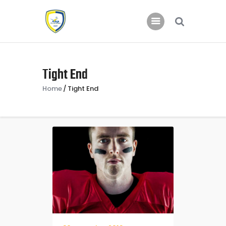
Home
Tight End
Nieuws
Home
Tight End
Jeugd