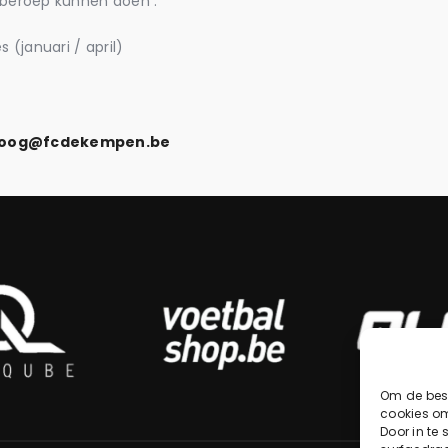
r beroep kunnen doen :
 (januari / april)
loog@fcdekempen.be
Om de best
cookies om
Door in te