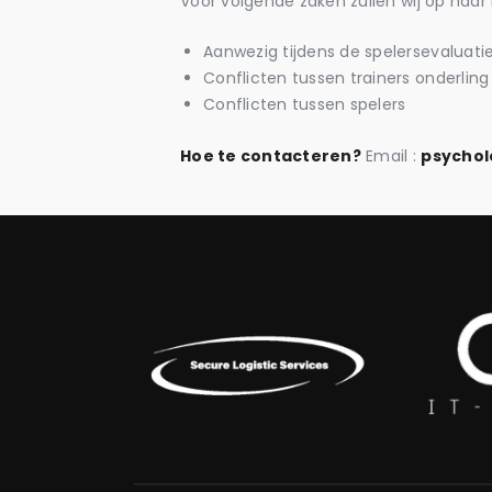
Voor volgende zaken zullen wij op haa
Aanwezig tijdens de spelersevaluaties
Conflicten tussen trainers onderling
Conflicten tussen spelers
Hoe te contacteren?
Email :
psycho