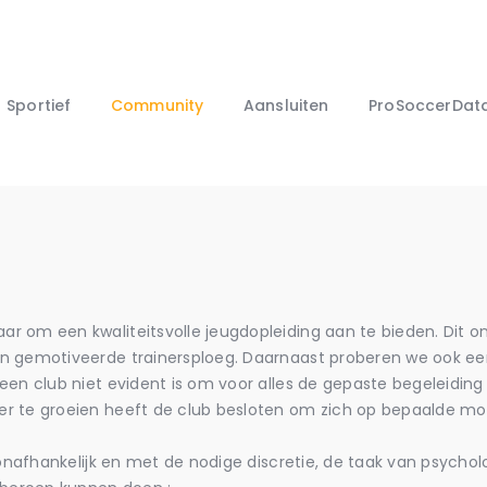
Jeugdwerking
Teams
Sportief
Sportief
Community
Aansluiten
ProSoccerDat
Community
Aansluiten
ProSoccerData
r om een kwaliteitsvolle jeugdopleiding aan te bieden. Dit o
en gemotiveerde trainersploeg. Daarnaast proberen we ook e
en club niet evident is om voor alles de gepaste begeleiding t
r te groeien heeft de club besloten om zich op bepaalde mo
g onafhankelijk en met de nodige discretie, de taak van psycho