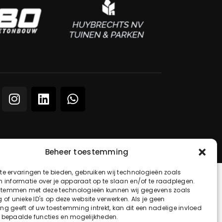
Beheer toestemming
e ervaringen te bieden, gebruiken wij technologieën zoals
 informatie over je apparaat op te slaan en/of te raadplegen.
 stemmen met deze technologieën kunnen wij gegevens zoals
 of unieke ID's op deze website verwerken. Als je geen
g geeft of uw toestemming intrekt, kan dit een nadelige invloed
 bepaalde functies en mogelijkheden.