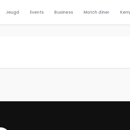
Home
Jeugd
Events
Business
Match diner
Kem
Nieuws
Jeugd