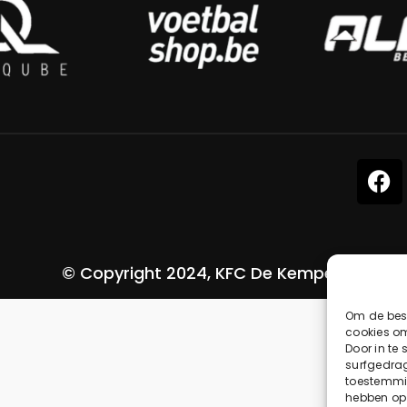
© Copyright 2024, KFC De Kempen
Om de best
cookies om
Door in te
surfgedrag
toestemmin
hebben op