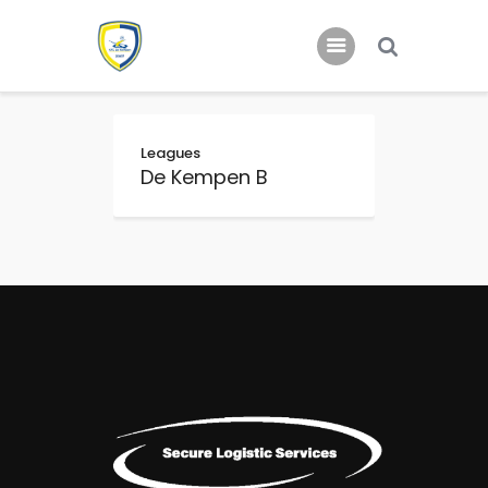
Home
Leagues
Nieuws
De Kempen B
Jeugd