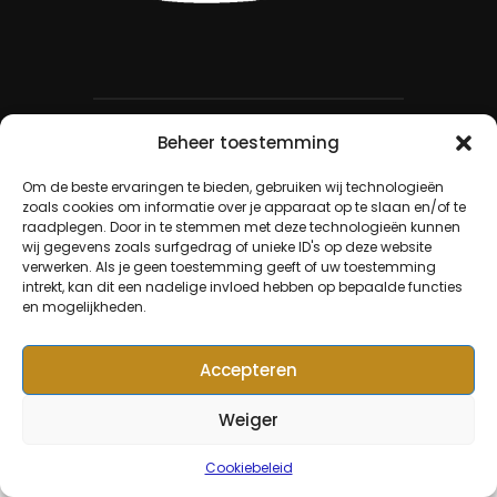
Beheer toestemming
Om de beste ervaringen te bieden, gebruiken wij technologieën
zoals cookies om informatie over je apparaat op te slaan en/of te
© Copyright 2024, KFC De
raadplegen. Door in te stemmen met deze technologieën kunnen
Kempen
wij gegevens zoals surfgedrag of unieke ID's op deze website
verwerken. Als je geen toestemming geeft of uw toestemming
intrekt, kan dit een nadelige invloed hebben op bepaalde functies
en mogelijkheden.
Accepteren
Weiger
Cookiebeleid