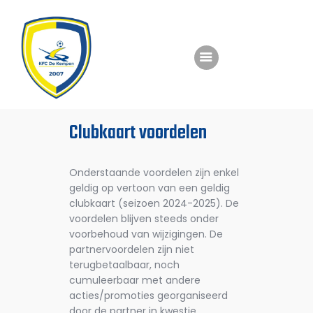
Home
Nieuws
Club
Clubkaart voordelen
Teams
Jeugd
Onderstaande voordelen zijn enkel
geldig op vertoon van een geldig
Events
clubkaart (seizoen 2024-2025). De
Business
voordelen blijven steeds onder
voorbehoud van wijzigingen. De
Match diner
partnervoordelen zijn niet
terugbetaalbaar, noch
KempenCup
cumuleerbaar met andere
Webshop
acties/promoties georganiseerd
door de partner in kwestie.