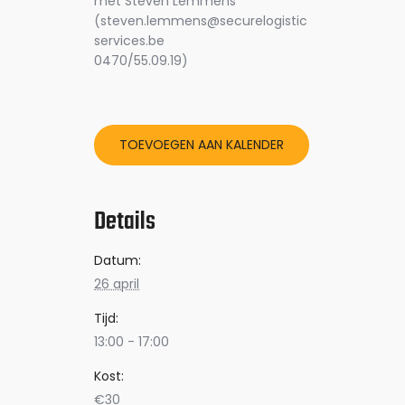
met Steven Lemmens
(steven.lemmens@securelogistic
services.be
0470/55.09.19)
TOEVOEGEN AAN KALENDER
Details
Datum:
26 april
Tijd:
13:00 - 17:00
Kost:
€30