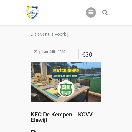
Dit event is voorbij.
Home
Nieuws
26 april van 13:00
-
17:00
€30
Jeugd
KFC De Kempen – KCVV
Elewijt