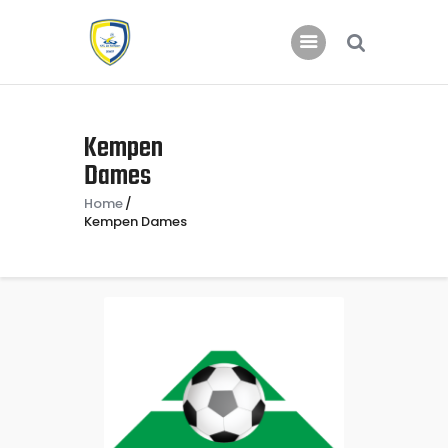
Home
Kempen
Nieuws
Dames
Jeugd
Home
Kempen Dames