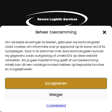
Beheer toestemming
Om de beste ervaringen te bieden, gebruiken wij technologieën
zoals cookies om informatie over je apparaat op te slaan en/of te
raadplegen. Door in te stemmen met deze technologieën kunnen
wij gegevens zoals surfgedrag of unieke ID's op deze website
verwerken. Als je geen toestemming geeft of uw toestemming
intrekt, kan dit een nadelige invloed hebben op bepaalde functies
en mogelijkheden.
© Copyright 2024, KFC De
Kempen
Accepteren
Weiger
Cookiebeleid