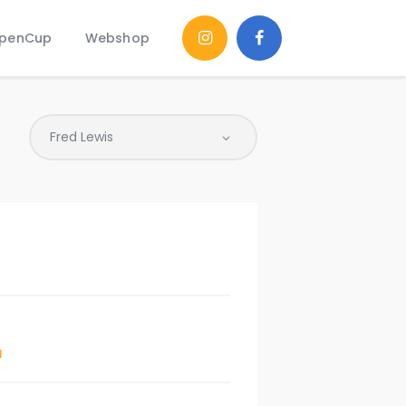
penCup
Webshop
d