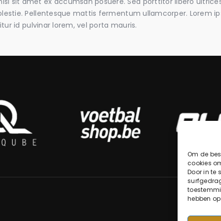
i sit amet ex accumsan posuere. Sed porttitor libero ultrices 
molestie. Pellentesque mattis fermentum ullamcorper. Lorem i
bitur id pulvinar lorem, vel porta mauris.
Om de best
cookies om
Door in te
surfgedrag
toestemmin
hebben op