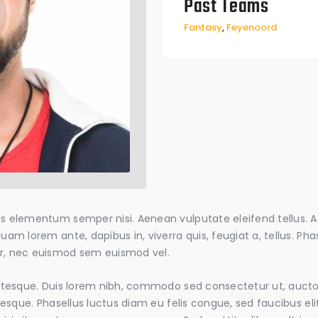
Past Teams
Fantasy
,
Feyenoord
s elementum semper nisi. Aenean vulputate eleifend tellus. Aen
uam lorem ante, dapibus in, viverra quis, feugiat a, tellus. Pha
or, nec euismod sem euismod vel.
entesque. Duis lorem nibh, commodo sed consectetur ut, auctor
entesque. Phasellus luctus diam eu felis congue, sed faucibus e