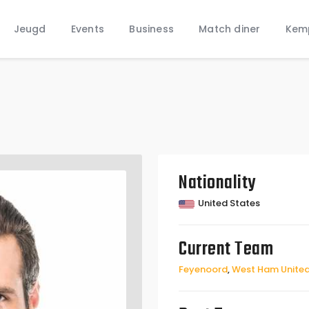
Home
Jeugd
Events
Business
Match diner
Kem
Nieuws
Jeugd
Nationality
United States
Current Team
Feyenoord
,
West Ham Unite