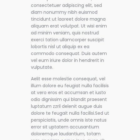
consectetuer adipiscing elit, sed
diam nonummy nibh euismod
tincidunt ut laoreet dolore magna
aliquam erat volutpat. Ut wisi enim
ad minim veniam, quis nostrud
exerci tation ullamcorper suscipit
lobortis nisl ut aliquip ex ea
commodo consequat. Duis autem
vel eum iriure dolor in hendrerit in
vulputate.
Aelit esse molestie consequat, vel
illum dolore eu feugiat nulla facilisis
at vero eros et accumsan et iusto
odio dignissim qui blandit praesent
luptatum zzril delenit augue duis
dolore te feugait nulla facilisi.Sed ut
perspiciatis, unde omnis iste natus
error sit uptatem accusantium
doloremque laudantium, totam