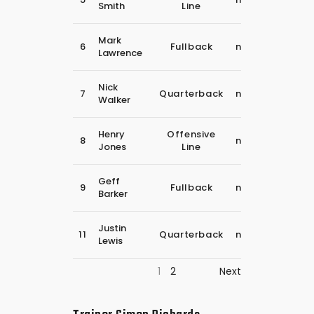
Smith
Line
2018
30
Mark
6
Fullback
november
Lawrence
2018
30
Nick
7
Quarterback
november
Walker
2018
30
Henry
Offensive
8
november
Jones
Line
2018
30
Geff
9
Fullback
november
Barker
2018
30
Justin
11
Quarterback
november
Lewis
2018
1
2
Next