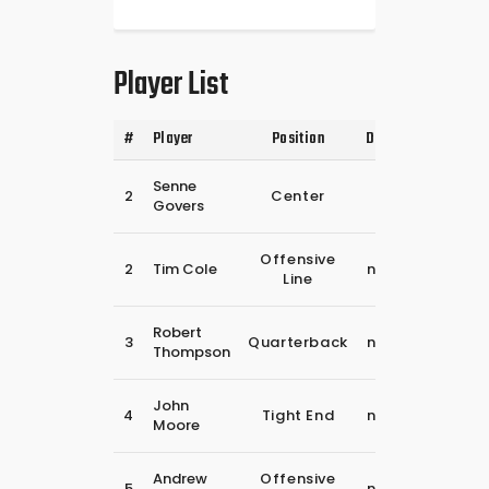
Player List
#
Player
Position
Date of Birth
25
Senne
2
Center
februari
Govers
2024
30
Offensive
2
Tim Cole
november
Line
2018
30
Robert
3
Quarterback
november
Thompson
2018
30
John
4
Tight End
november
Moore
2018
30
Andrew
Offensive
5
november