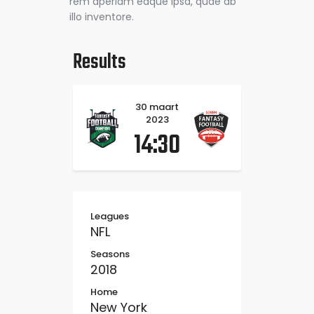
rem aperiam eaque ipsa, quae ab
illo inventore.
Results
30 maart
2023
14:30
Leagues
NFL
Seasons
2018
Home
New York