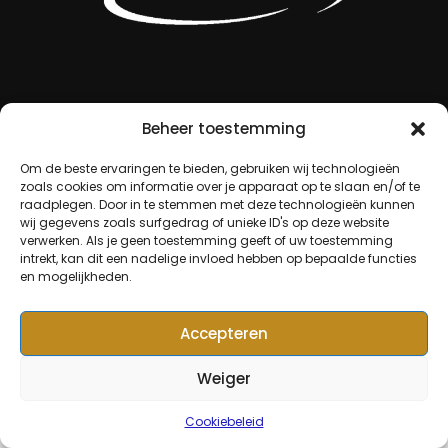
Beheer toestemming
Om de beste ervaringen te bieden, gebruiken wij technologieën
zoals cookies om informatie over je apparaat op te slaan en/of te
raadplegen. Door in te stemmen met deze technologieën kunnen
© Copyright 2024, KFC De
wij gegevens zoals surfgedrag of unieke ID's op deze website
Kempen
verwerken. Als je geen toestemming geeft of uw toestemming
intrekt, kan dit een nadelige invloed hebben op bepaalde functies
en mogelijkheden.
Accepteren
Weiger
Cookiebeleid