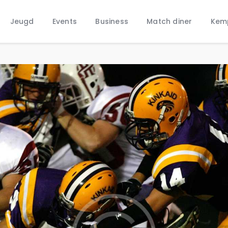
Home
Jeugd
Events
Business
Match diner
Kem
Nieuws
Jeugd