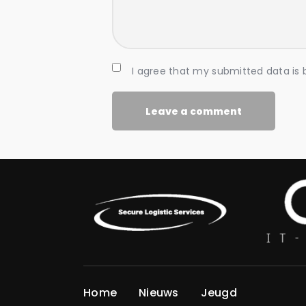
I agree that my submitted data is
Home
Nieuws
Jeugd