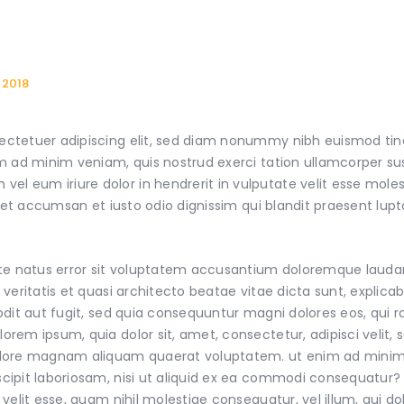
 2018
ectetuer adipiscing elit, sed diam nonummy nibh euismod tin
m ad minim veniam, quis nostrud exerci tation ullamcorper susci
 eum iriure dolor in hendrerit in vulputate velit esse molest
os et accumsan et iusto odio dignissim qui blandit praesent lup
 iste natus error sit voluptatem accusantium doloremque lau
e veritatis et quasi architecto beatae vitae dicta sunt, expl
 odit aut fugit, sed quia consequuntur magni dolores eos, qui 
lorem ipsum, quia dolor sit, amet, consectetur, adipisci veli
dolore magnam aliquam quaerat voluptatem. ut enim ad mini
scipit laboriosam, nisi ut aliquid ex ea commodi consequatur?
e velit esse, quam nihil molestiae consequatur, vel illum, qui 