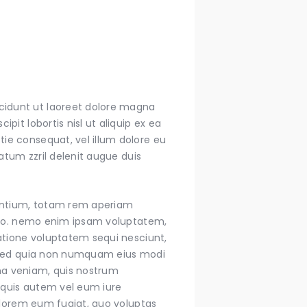
cidunt ut laoreet dolore magna
pit lobortis nisl ut aliquip ex ea
ie consequat, vel illum dolore eu
tatum zzril delenit augue duis
dantium, totam rem aperiam
icabo. nemo enim ipsam voluptatem,
ratione voluptatem sequi nesciunt,
t, sed quia non numquam eius modi
ma veniam, quis nostrum
 quis autem vel eum iure
dolorem eum fugiat, quo voluptas