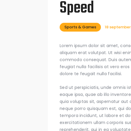
Speed
Sports & Games
18 september
Lorem ipsum dolor sit amet, cons
aliquam erat volutpat. Ut wisi eni
commodo consequat. Duis autem vel
feugiat nulla facilisis at vero er
dolore te feugait nulla facilisi.
Sed ut perspiciatis, unde omnis
eaque ipsa, quae ab illo inventor
quia voluptas sit, aspernatur aut
neque porro quisquam est, qui do
tempora incidunt, ut labore et 
exercitationem ullam corporis su
reprehenderit, qui in ea voluptat