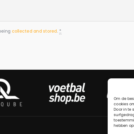
 being
collected and stored
.
*
Om de best
cookies om
Door in te
surfgedrag
toestemmin
hebben op