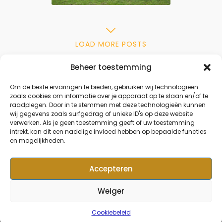
LOAD MORE POSTS
Beheer toestemming
Om de beste ervaringen te bieden, gebruiken wij technologieën
zoals cookies om informatie over je apparaat op te slaan en/of te
raadplegen. Door in te stemmen met deze technologieën kunnen
wij gegevens zoals surfgedrag of unieke ID's op deze website
verwerken. Als je geen toestemming geeft of uw toestemming
intrekt, kan dit een nadelige invloed hebben op bepaalde functies
en mogelijkheden.
Accepteren
Weiger
© Copyright 2024, KFC De
Kempen
Cookiebeleid