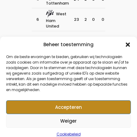
Tottenham
West
6
23
2
0
0
0
0
Ham
United
Beheer toestemming
Om de beste ervaringen te bieden, gebruiken wij technologieën
zoals cookies om informatie over je apparaat op te slaan en/of te
raadplegen. Door in te stemmen met deze technologieën kunnen
wij gegevens zoals surfgedrag of unieke ID's op deze website
verwerken. Als je geen toestemming geeft of uw toestemming
intrekt, kan dit een nadelige invloed hebben op bepaalde functies
en mogelijkheden.
Accepteren
Weiger
© Copyright 2024, KFC De
Kempen
Cookiebeleid