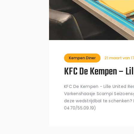
Kempen Diner
21 maart van 1
KFC De Kempen – Lil
KFC De Kempen - Lille United R
Varkenshaasje Scampi Seizoensg
deze wedstrijdbal te schenken
0470/55.09.19)