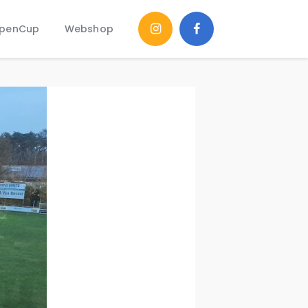
penCup
Webshop