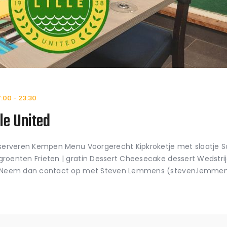
7:00
-
23:30
le United
eserveren Kempen Menu Voorgerecht Kipkroketje met slaatje
roenten Frieten | gratin Dessert Cheesecake dessert Wedstri
? Neem dan contact op met Steven Lemmens (steven.lemmens