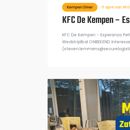
Kempen Diner
11 april van 18:
KFC De Kempen – Es
KFC De Kempen - Esperanza Pelt 
Wedstrijdbal ONBEKEND Interes
(steven.lemmens@securelogistic