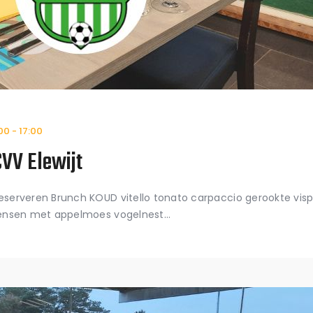
:00
-
17:00
VV Elewijt
serveren Brunch KOUD vitello tonato carpaccio gerookte visp
 pensen met appelmoes vogelnest…