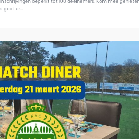
 Inschrijvingen beperkt tot 100 deelnemers. Kom mee geniet
es gaat er…