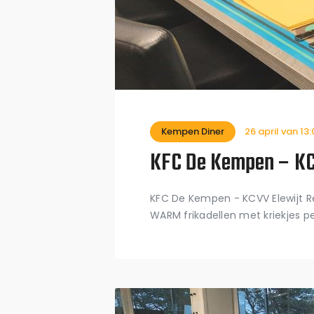
Kempen Diner
26 april van 13
KFC De Kempen – KC
KFC De Kempen - KCVV Elewijt Re
WARM frikadellen met kriekjes