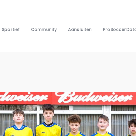
Jeugdwerking
Teams
Sportief
Sportief
Community
Aansluiten
ProSoccerDat
Community
Aansluiten
ProSoccerData