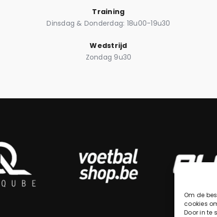
Training
Dinsdag & Donderdag: 18u00-19u30
Wedstrijd
Zondag 9u30
Om de best
cookies om
Door in te